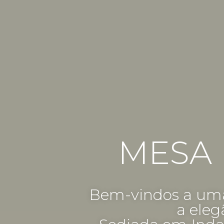
MESA 
Bem-vindos a uma
a eleg