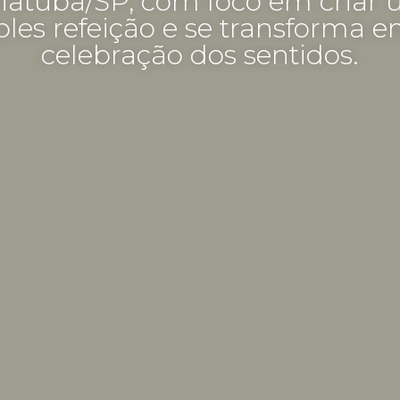
iatuba/SP, com foco em criar
ples refeição e se transforma 
celebração dos sentidos.